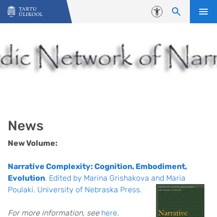
Liigu edasi põhisisu juurde
Juurdepääsetavus
News
New Volume:
Narrative Complexity: Cognition, Embodiment,
Evolution
. Edited by Marina Grishakova and Maria
Poulaki. University of Nebraska Press.
For more information, see
here
.