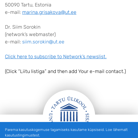
50090 Tartu, Estonia
e-mail:
marina.grisakova@ut.ee
Dr. Siim Sorokin
(network’s webmaster)
e-mail:
siim.sorokin@ut.ee
Click here to subscribe to Network’s newslist.
(Click “Liitu listiga” and then add Your e-mail contact.)
Parema kasutuskogemuse tagamiseks kasutame küpsiseid. Loe lähemalt
Jalus
kasutustingimustest.