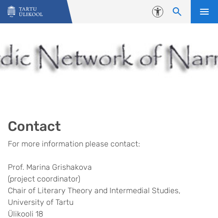
Liigu edasi põhisisu juurde
Juurdepääsetavus
Contact
For more information please contact:
Prof. Marina Grishakova
(project coordinator)
Chair of Literary Theory and Intermedial Studies,
University of Tartu
Ülikooli 18